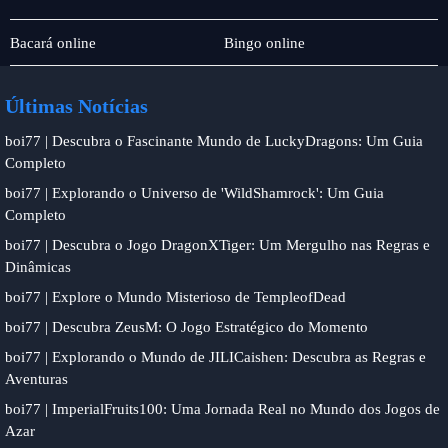
Transmissão
Sic
Bacará online
Bingo online
ao
Bo
vivo
Últimas Notícias
boi77 | Descubra o Fascinante Mundo de LuckyDragons: Um Guia
Completo
boi77 | Explorando o Universo de 'WildShamrock': Um Guia
Completo
boi77 | Descubra o Jogo DragonXTiger: Um Mergulho nas Regras e
Dinâmicas
boi77 | Explore o Mundo Misterioso de TempleofDead
boi77 | Descubra ZeusM: O Jogo Estratégico do Momento
boi77 | Explorando o Mundo de JILICaishen: Descubra as Regras e
Aventuras
boi77 | ImperialFruits100: Uma Jornada Real no Mundo dos Jogos de
Azar