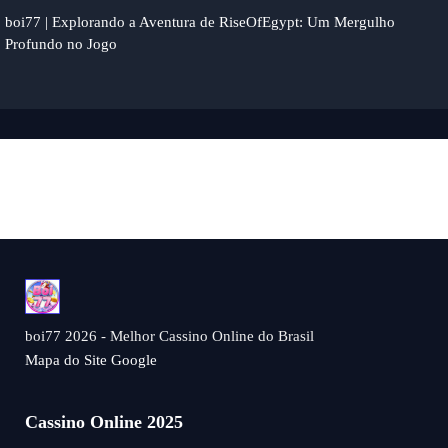
boi77 | Explorando a Aventura de RiseOfEgypt: Um Mergulho
Profundo no Jogo
boi77 2026 - Melhor Cassino Online do Brasil
Mapa do Site Google
Cassino Online 2025