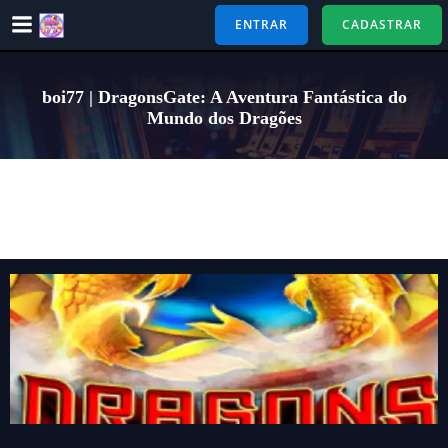
Pular
ENTRAR
CADASTRAR
para
o
conteúdo
boi77 | DragonsGate: A Aventura Fantástica do
Mundo dos Dragões