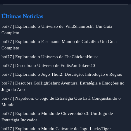
online
online
Últimas Notícias
boi77 | Explorando o Universo de 'WildShamrock': Um Guia
Completo
boi77 | Explorando o Fascinante Mundo de GoLaiFu: Um Guia
Completo
boi77 | Explorando o Universo de TheChickenHouse
boi77 | Descubra o Universo de FruitsAndJokers40
boi77 | Explorando o Jogo Thor2: Descrição, Introdução e Regras
boi77 | Descubra GoHighSafari: Aventura, Estratégia e Emoções no
Jogo do Ano
boi77 | Napoleon: O Jogo de Estratégia Que Está Conquistando o
Mundo
boi77 | Explorando o Mundo de Clovercoin3x3: Um Jogo de
Estratégia Inovador
boi77 | Explorando o Mundo Cativante do Jogo LuckyTiger