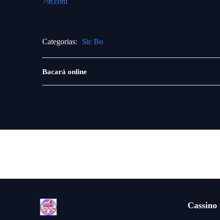
79r.com
Categorias:
Sic Bo
Transmissão
Bacará online
ao
vivo
Cassino