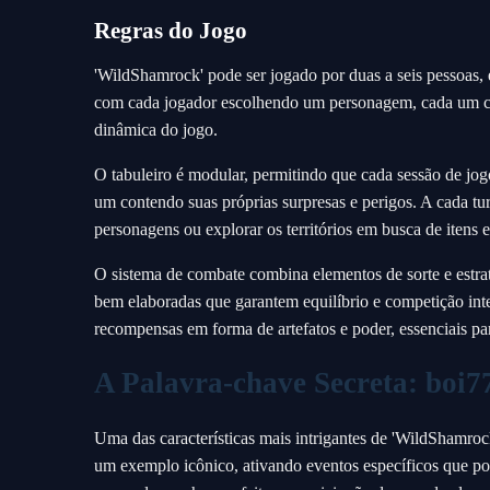
Regras do Jogo
'WildShamrock' pode ser jogado por duas a seis pessoas,
com cada jogador escolhendo um personagem, cada um com
dinâmica do jogo.
O tabuleiro é modular, permitindo que cada sessão de jogo
um contendo suas próprias surpresas e perigos. A cada tur
personagens ou explorar os territórios em busca de itens e
O sistema de combate combina elementos de sorte e estra
bem elaboradas que garantem equilíbrio e competição inte
recompensas em forma de artefatos e poder, essenciais par
A Palavra-chave Secreta: boi7
Uma das características mais intrigantes de 'WildShamrock'
um exemplo icônico, ativando eventos específicos que p