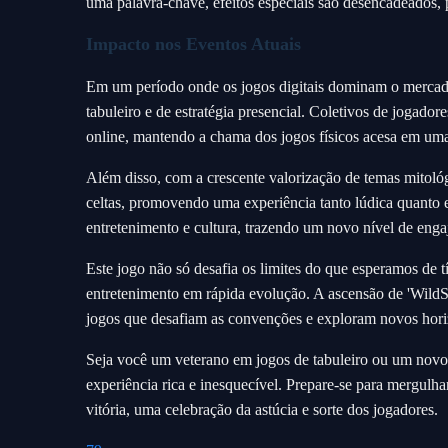
uma palavra-chave, efeitos especiais são desencadeados, 
Impacto nos Eventos Atuais
Em um período onde os jogos digitais dominam o mercad
tabuleiro e de estratégia presencial. Coletivos de jogad
online, mantendo a chama dos jogos físicos acesa em uma 
Além disso, com a crescente valorização de temas mitológ
celtas, promovendo uma experiência tanto lúdica quanto e
entretenimento e cultura, trazendo um novo nível de eng
Este jogo não só desafia os limites do que esperamos de 
entretenimento em rápida evolução. A ascensão de 'Wild
jogos que desafiam as convenções e exploram novos hori
Seja você um veterano em jogos de tabuleiro ou um novo
experiência rica e inesquecível. Prepare-se para mergul
vitória, uma celebração da astúcia e sorte dos jogadores.