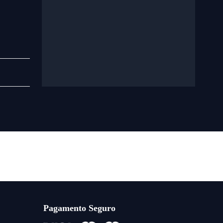
Pagamento Seguro