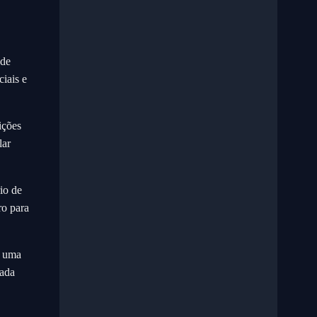
 de
iais e
ições
lar
io de
ro para
e uma
cada