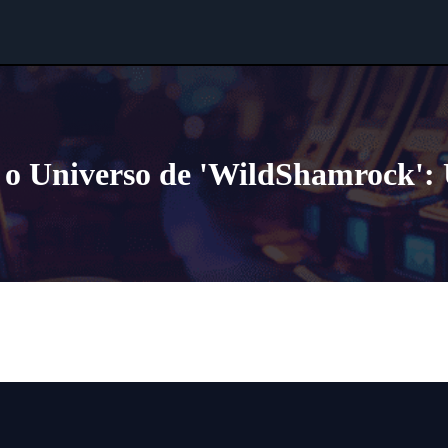
o o Universo de 'WildShamrock'