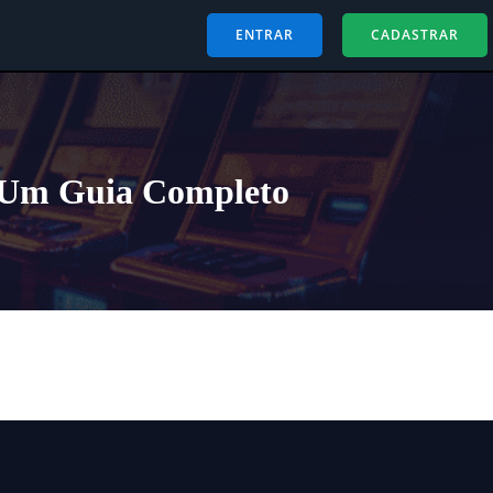
ENTRAR
CADASTRAR
: Um Guia Completo