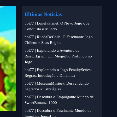
Últimas Notícias
boi77 | LonelyPlanet: O Novo Jogo que
Conquista o Mundo
boi77 | RuedaDeChile: O Fascinante Jogo
Chileno e Suas Regras
boi77 | Explorando a Aventura de
RiseOfEgypt: Um Mergulho Profundo no
Jogo
boi77 | Explorando o Jogo PenaltySeries:
Regras, Introdução e Dinâmica
boi77 | MuseumMystery: Desvendando
Segredos e Estratégias
boi77 | Descubra o Empolgante Mundo de
SweetBonanza1000
boi77 | Descubra o Fascinante Mundo de
InnerFireBonusBuy