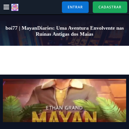
Pular
ENTRAR
CADASTRAR
para
o
conteúdo
boi77 | MayanDiaries: Uma Aventura Envolvente nas
Ruínas Antigas dos Maias