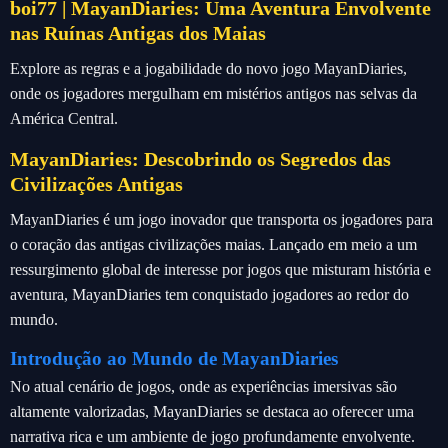
boi77 | MayanDiaries: Uma Aventura Envolvente
nas Ruínas Antigas dos Maias
Explore as regras e a jogabilidade do novo jogo MayanDiaries,
onde os jogadores mergulham em mistérios antigos nas selvas da
América Central.
MayanDiaries: Descobrindo os Segredos das
Civilizações Antigas
MayanDiaries é um jogo inovador que transporta os jogadores para
o coração das antigas civilizações maias. Lançado em meio a um
ressurgimento global de interesse por jogos que misturam história e
aventura, MayanDiaries tem conquistado jogadores ao redor do
mundo.
Introdução ao Mundo de MayanDiaries
No atual cenário de jogos, onde as experiências imersivas são
altamente valorizadas, MayanDiaries se destaca ao oferecer uma
narrativa rica e um ambiente de jogo profundamente envolvente.