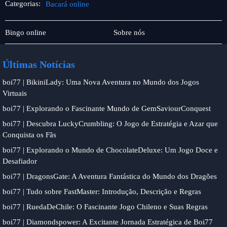
Categorias:
Bacará online
Sic
Bacará
Bingo online
Sobre nós
Bo
online
Últimas Notícias
boi77 | BikiniLady: Uma Nova Aventura no Mundo dos Jogos
Virtuais
boi77 | Explorando o Fascinante Mundo de GemSaviourConquest
boi77 | Descubra LuckyCrumbling: O Jogo de Estratégia e Azar que
Conquista os Fãs
boi77 | Explorando o Mundo de ChocolateDeluxe: Um Jogo Doce e
Desafiador
boi77 | DragonsGate: A Aventura Fantástica do Mundo dos Dragões
boi77 | Tudo sobre FastMaster: Introdução, Descrição e Regras
boi77 | RuedaDeChile: O Fascinante Jogo Chileno e Suas Regras
boi77 | Diamondspower: A Excitante Jornada Estratégica de Boi77