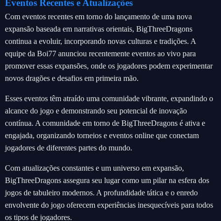
Eventos Recentes e Atualizações
Com eventos recentes em torno do lançamento de uma nova
expansão baseada em narrativas orientais, BigThreeDragons
continua a evoluir, incorporando novas culturas e tradições. A
equipe da Boi77 anunciou recentemente eventos ao vivo para
promover essas expansões, onde os jogadores podem experimentar
novos dragões e desafios em primeira mão.
Esses eventos têm atraído uma comunidade vibrante, expandindo o
alcance do jogo e demonstrando seu potencial de inovação
contínua. A comunidade em torno de BigThreeDragons é ativa e
engajada, organizando torneios e eventos online que conectam
jogadores de diferentes partes do mundo.
Com atualizações constantes e um universo em expansão,
BigThreeDragons assegura seu lugar como um pilar na esfera dos
jogos de tabuleiro modernos. A profundidade tática e o enredo
envolvente do jogo oferecem experiências inesquecíveis para todos
os tipos de jogadores.