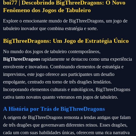
boi77 | Descobrindo BigThreeDragons: O Novo
Fenômeno dos Jogos de Tabuleiro
Explore o emocionante mundo de BigThreeDragons, um jogo de
tabuleiro inovador que combina estratégia e sorte.
BigThreeDragons: Um Jogo de Estratégia Único
No mundo dos jogos de tabuleiro contemporâneos,
BigThreeDragons
rapidamente se destacou como uma experiência
envolvente e inovadora. Combinando elementos de estratégia e
imprevistos, este jogo oferece aos participantes um desafio
empolgante, centrado em torno de três dragões lendários.
Incorporando elementos culturais e mitológicos, BigThreeDragons
cativa tanto novatos quanto veteranos em jogos de tabuleiro.
A História por Trás de BigThreeDragons
A origem de BigThreeDragons remonta a lendas antigas que falam
de três dragões que governavam diferentes reinos. Esses dragões,
cada um com suas habilidades únicas, oferecem uma rica narrativa