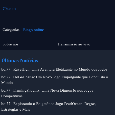
79r.com
Categorias:
Bingo online
Bacará
Bingo
Sobre nós
Transmissão ao vivo
online
online
Últimas Notícias
boi77 | RaveHigh: Uma Aventura Eletrizante no Mundo dos Jogos
boi77 | OoGaChaKa: Um Novo Jogo Empolgante que Conquista o
Mundo
boi77 | FlamingPhoenix: Uma Nova Dimensão nos Jogos
Competitivos
boi77 | Explorando o Enigmático Jogo PearlOcean: Regras,
Estratégias e Mais