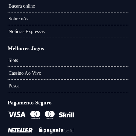
Bacará online
Sobre nós
Notícias Expressas
Melhores Jogos
Slots
Cassino Ao Vivo
Pesca
Pagamento Seguro