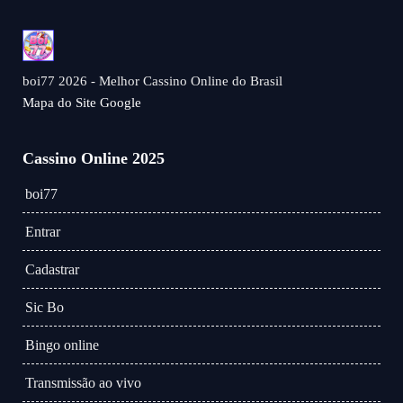
boi77 2026 - Melhor Cassino Online do Brasil
Mapa do Site Google
Cassino Online 2025
boi77
Entrar
Cadastrar
Sic Bo
Bingo online
Transmissão ao vivo