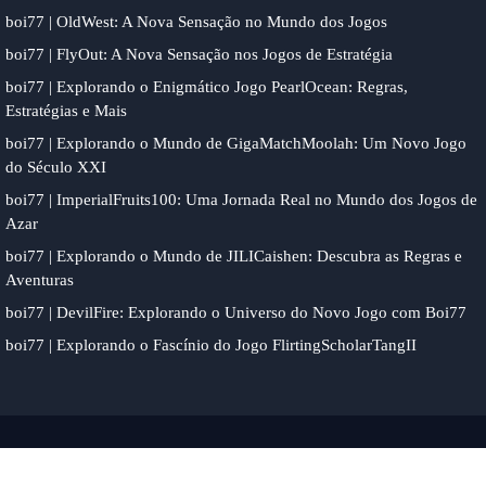
boi77 | OldWest: A Nova Sensação no Mundo dos Jogos
boi77 | FlyOut: A Nova Sensação nos Jogos de Estratégia
boi77 | Explorando o Enigmático Jogo PearlOcean: Regras,
Estratégias e Mais
boi77 | Explorando o Mundo de GigaMatchMoolah: Um Novo Jogo
do Século XXI
boi77 | ImperialFruits100: Uma Jornada Real no Mundo dos Jogos de
Azar
boi77 | Explorando o Mundo de JILICaishen: Descubra as Regras e
Aventuras
boi77 | DevilFire: Explorando o Universo do Novo Jogo com Boi77
boi77 | Explorando o Fascínio do Jogo FlirtingScholarTangII