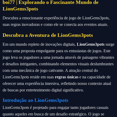
boi77 | Explorando o Fascinante Mundo de
LionGems3pots
Descubra a emocionante experiência de jogo de LionGems3pots,
suas regras inovadoras e como ele se conecta aos eventos atuais.
Descubra a Aventura de LionGems3pots
Em um mundo repleto de inovações digitais,
LionGems3pots
surge
como uma proposta empolgante para os entusiastas de jogos. Este
jogo leva os jogadores a uma jornada através de paisagens vibrantes
e desafios intrigantes, combinando elementos visuais deslumbrantes
com uma mecânica de jogo cativante. A atração central do
LionGems3pots reside em suas
regras únicas
e na capacidade de
oferecer uma experiência imersiva, refletindo nosso contexto atual
de buscas por entretenimento digital significativo.
Introdução ao LionGems3pots
LionGems3pots é projetado para engajar tanto jogadores casuais
quanto aqueles em busca de um desafio estratégico. O jogo se