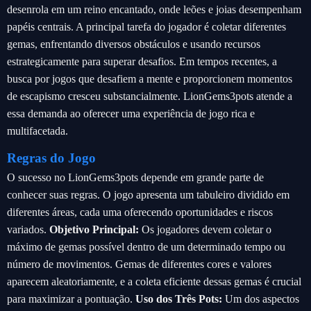
desenrola em um reino encantado, onde leões e joias desempenham
papéis centrais. A principal tarefa do jogador é coletar diferentes
gemas, enfrentando diversos obstáculos e usando recursos
estrategicamente para superar desafios. Em tempos recentes, a
busca por jogos que desafiem a mente e proporcionem momentos
de escapismo cresceu substancialmente. LionGems3pots atende a
essa demanda ao oferecer uma experiência de jogo rica e
multifacetada.
Regras do Jogo
O sucesso no LionGems3pots depende em grande parte de
conhecer suas regras. O jogo apresenta um tabuleiro dividido em
diferentes áreas, cada uma oferecendo oportunidades e riscos
variados.
Objetivo Principal:
Os jogadores devem coletar o
máximo de gemas possível dentro de um determinado tempo ou
número de movimentos. Gemas de diferentes cores e valores
aparecem aleatoriamente, e a coleta eficiente dessas gemas é crucial
para maximizar a pontuação.
Uso dos Três Pots:
Um dos aspectos