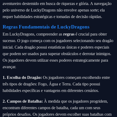
aventureiro destemido em busca de riquezas e glória. A navegação
pelo universo de LuckyDragons não envolve apenas sorte; ela
requer habilidades estratégicas e tomadas de decisão rápidas.
Regras Fundamentais de LuckyDragons
Em LuckyDragons, compreender as
regras
é crucial para obter
sucesso. O jogo começa com os jogadores selecionando seu dragão
inicial. Cada dragão possui estatísticas únicas e poderes especiais
que podem ser usados para superar obstáculos e derrotar inimigos.
Os jogadores devem utilizar esses poderes estrategicamente para
avançar.
1. Escolha do Dragão:
Os jogadores começam escolhendo entre
três tipos de dragões: Fogo, Água e Terra. Cada tipo possui
habilidades específicas e vantagens em diferentes cenários.
2. Campos de Batalha:
À medida que os jogadores progridem,
encontram diferentes campos de batalha, cada um com seus
próprios desafios. Os jogadores devem escolher suas batalhas com