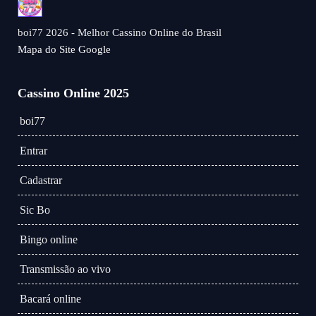
boi77 2026 - Melhor Cassino Online do Brasil
Mapa do Site Google
Cassino Online 2025
boi77
Entrar
Cadastrar
Sic Bo
Bingo online
Transmissão ao vivo
Bacará online